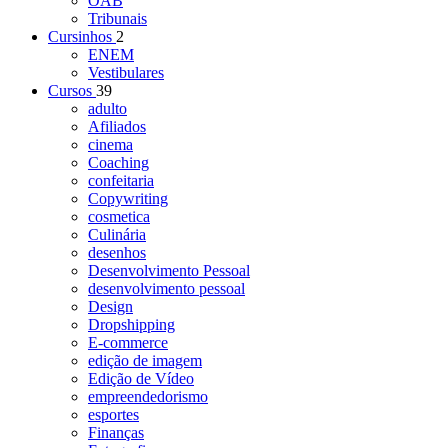
OAB
Tribunais
Cursinhos
2
ENEM
Vestibulares
Cursos
39
adulto
Afiliados
cinema
Coaching
confeitaria
Copywriting
cosmetica
Culinária
desenhos
Desenvolvimento Pessoal
desenvolvimento pessoal
Design
Dropshipping
E-commerce
edição de imagem
Edição de Vídeo
empreendedorismo
esportes
Finanças