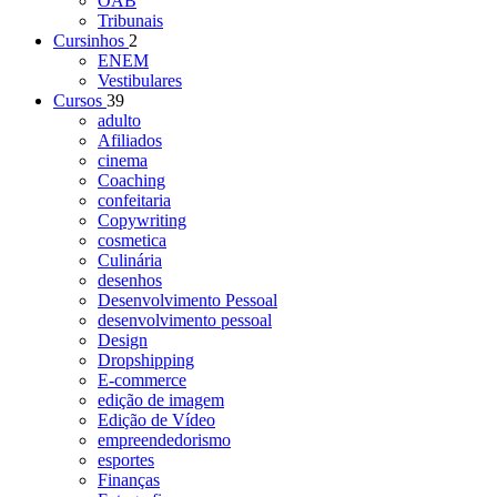
OAB
Tribunais
Cursinhos
2
ENEM
Vestibulares
Cursos
39
adulto
Afiliados
cinema
Coaching
confeitaria
Copywriting
cosmetica
Culinária
desenhos
Desenvolvimento Pessoal
desenvolvimento pessoal
Design
Dropshipping
E-commerce
edição de imagem
Edição de Vídeo
empreendedorismo
esportes
Finanças