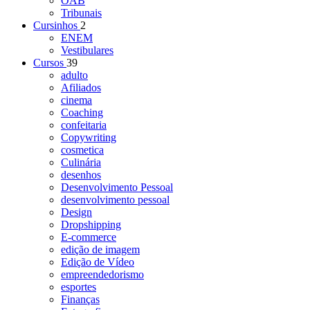
OAB
Tribunais
Cursinhos
2
ENEM
Vestibulares
Cursos
39
adulto
Afiliados
cinema
Coaching
confeitaria
Copywriting
cosmetica
Culinária
desenhos
Desenvolvimento Pessoal
desenvolvimento pessoal
Design
Dropshipping
E-commerce
edição de imagem
Edição de Vídeo
empreendedorismo
esportes
Finanças