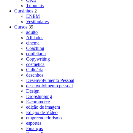
OAB
Tribunais
Cursinhos
2
ENEM
Vestibulares
Cursos
39
adulto
Afiliados
cinema
Coaching
confeitaria
Copywriting
cosmetica
Culinária
desenhos
Desenvolvimento Pessoal
desenvolvimento pessoal
Design
Dropshipping
E-commerce
edição de imagem
Edição de Vídeo
empreendedorismo
esportes
Finanças