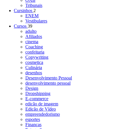
OAB
Tribunais
Cursinhos
2
ENEM
Vestibulares
Cursos
39
adulto
Afiliados
cinema
Coaching
confeitaria
Copywriting
cosmetica
Culinária
desenhos
Desenvolvimento Pessoal
desenvolvimento pessoal
Design
Dropshipping
E-commerce
edição de imagem
Edição de Vídeo
empreendedorismo
esportes
Finanças