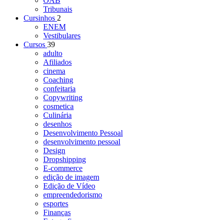
OAB
Tribunais
Cursinhos
2
ENEM
Vestibulares
Cursos
39
adulto
Afiliados
cinema
Coaching
confeitaria
Copywriting
cosmetica
Culinária
desenhos
Desenvolvimento Pessoal
desenvolvimento pessoal
Design
Dropshipping
E-commerce
edição de imagem
Edição de Vídeo
empreendedorismo
esportes
Finanças