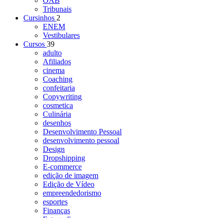
OAB
Tribunais
Cursinhos
2
ENEM
Vestibulares
Cursos
39
adulto
Afiliados
cinema
Coaching
confeitaria
Copywriting
cosmetica
Culinária
desenhos
Desenvolvimento Pessoal
desenvolvimento pessoal
Design
Dropshipping
E-commerce
edição de imagem
Edição de Vídeo
empreendedorismo
esportes
Finanças