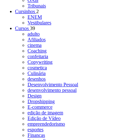
OAB
Tribunais
Cursinhos
2
ENEM
Vestibulares
Cursos
39
adulto
Afiliados
cinema
Coaching
confeitaria
Copywriting
cosmetica
Culinária
desenhos
Desenvolvimento Pessoal
desenvolvimento pessoal
Design
Dropshipping
E-commerce
edição de imagem
Edição de Vídeo
empreendedorismo
esportes
Finanças