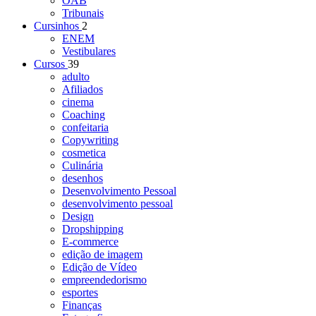
OAB
Tribunais
Cursinhos
2
ENEM
Vestibulares
Cursos
39
adulto
Afiliados
cinema
Coaching
confeitaria
Copywriting
cosmetica
Culinária
desenhos
Desenvolvimento Pessoal
desenvolvimento pessoal
Design
Dropshipping
E-commerce
edição de imagem
Edição de Vídeo
empreendedorismo
esportes
Finanças