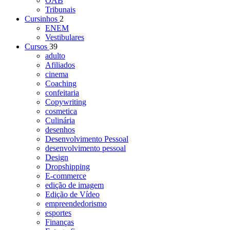
OAB
Tribunais
Cursinhos
2
ENEM
Vestibulares
Cursos
39
adulto
Afiliados
cinema
Coaching
confeitaria
Copywriting
cosmetica
Culinária
desenhos
Desenvolvimento Pessoal
desenvolvimento pessoal
Design
Dropshipping
E-commerce
edição de imagem
Edição de Vídeo
empreendedorismo
esportes
Finanças