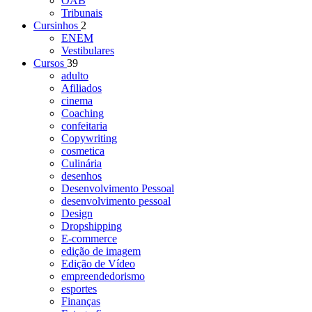
OAB
Tribunais
Cursinhos
2
ENEM
Vestibulares
Cursos
39
adulto
Afiliados
cinema
Coaching
confeitaria
Copywriting
cosmetica
Culinária
desenhos
Desenvolvimento Pessoal
desenvolvimento pessoal
Design
Dropshipping
E-commerce
edição de imagem
Edição de Vídeo
empreendedorismo
esportes
Finanças