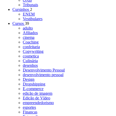
OAB
Tribunais
Cursinhos
2
ENEM
Vestibulares
Cursos
39
adulto
Afiliados
cinema
Coaching
confeitaria
Copywriting
cosmetica
Culinária
desenhos
Desenvolvimento Pessoal
desenvolvimento pessoal
Design
Dropshipping
E-commerce
edição de imagem
Edição de Vídeo
empreendedorismo
esportes
Finanças