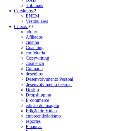
OAB
Tribunais
Cursinhos
2
ENEM
Vestibulares
Cursos
39
adulto
Afiliados
cinema
Coaching
confeitaria
Copywriting
cosmetica
Culinária
desenhos
Desenvolvimento Pessoal
desenvolvimento pessoal
Design
Dropshipping
E-commerce
edição de imagem
Edição de Vídeo
empreendedorismo
esportes
Finanças