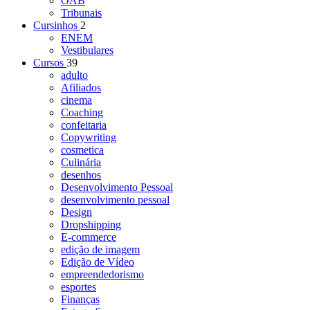
OAB
Tribunais
Cursinhos
2
ENEM
Vestibulares
Cursos
39
adulto
Afiliados
cinema
Coaching
confeitaria
Copywriting
cosmetica
Culinária
desenhos
Desenvolvimento Pessoal
desenvolvimento pessoal
Design
Dropshipping
E-commerce
edição de imagem
Edição de Vídeo
empreendedorismo
esportes
Finanças