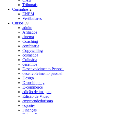
OAB
Tribunais
Cursinhos
2
ENEM
Vestibulares
Cursos
39
adulto
Afiliados
cinema
Coaching
confeitaria
Copywriting
cosmetica
Culinária
desenhos
Desenvolvimento Pessoal
desenvolvimento pessoal
Design
Dropshipping
E-commerce
edição de imagem
Edição de Vídeo
empreendedorismo
esportes
Finanças