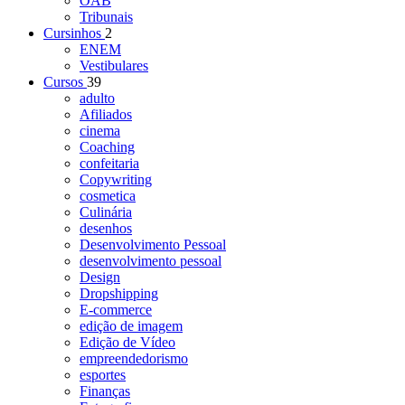
OAB
Tribunais
Cursinhos
2
ENEM
Vestibulares
Cursos
39
adulto
Afiliados
cinema
Coaching
confeitaria
Copywriting
cosmetica
Culinária
desenhos
Desenvolvimento Pessoal
desenvolvimento pessoal
Design
Dropshipping
E-commerce
edição de imagem
Edição de Vídeo
empreendedorismo
esportes
Finanças