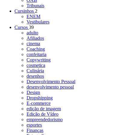
OAB
Tribunais
Cursinhos
2
ENEM
Vestibulares
Cursos
39
adulto
Afiliados
cinema
Coaching
confeitaria
Copywriting
cosmetica
Culinária
desenhos
Desenvolvimento Pessoal
desenvolvimento pessoal
Design
Dropshipping
E-commerce
edição de imagem
Edição de Vídeo
empreendedorismo
esportes
Finanças