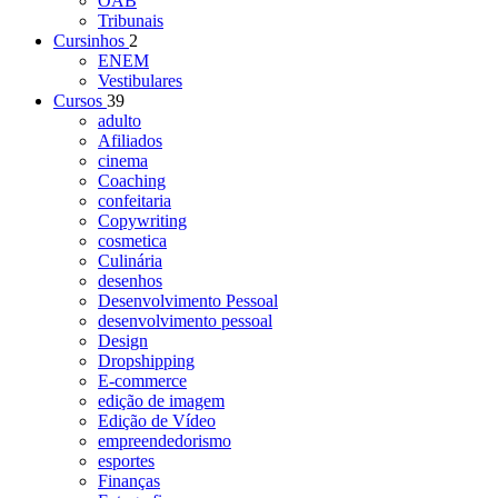
OAB
Tribunais
Cursinhos
2
ENEM
Vestibulares
Cursos
39
adulto
Afiliados
cinema
Coaching
confeitaria
Copywriting
cosmetica
Culinária
desenhos
Desenvolvimento Pessoal
desenvolvimento pessoal
Design
Dropshipping
E-commerce
edição de imagem
Edição de Vídeo
empreendedorismo
esportes
Finanças