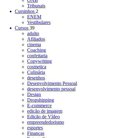
OAB
Tribunais
Cursinhos
2
ENEM
Vestibulares
Cursos
39
adulto
Afiliados
cinema
Coaching
confeitaria
Copywriting
cosmetica
Culinária
desenhos
Desenvolvimento Pessoal
desenvolvimento pessoal
Design
Dropshipping
E-commerce
edição de imagem
Edição de Vídeo
empreendedorismo
esportes
Finanças