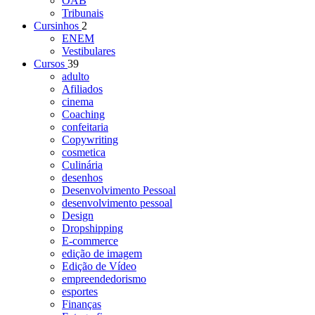
OAB
Tribunais
Cursinhos
2
ENEM
Vestibulares
Cursos
39
adulto
Afiliados
cinema
Coaching
confeitaria
Copywriting
cosmetica
Culinária
desenhos
Desenvolvimento Pessoal
desenvolvimento pessoal
Design
Dropshipping
E-commerce
edição de imagem
Edição de Vídeo
empreendedorismo
esportes
Finanças