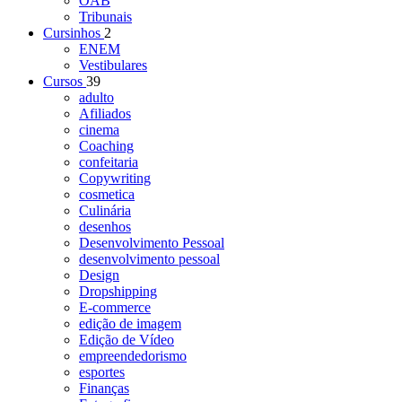
OAB
Tribunais
Cursinhos
2
ENEM
Vestibulares
Cursos
39
adulto
Afiliados
cinema
Coaching
confeitaria
Copywriting
cosmetica
Culinária
desenhos
Desenvolvimento Pessoal
desenvolvimento pessoal
Design
Dropshipping
E-commerce
edição de imagem
Edição de Vídeo
empreendedorismo
esportes
Finanças