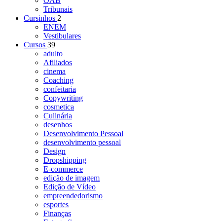
OAB
Tribunais
Cursinhos
2
ENEM
Vestibulares
Cursos
39
adulto
Afiliados
cinema
Coaching
confeitaria
Copywriting
cosmetica
Culinária
desenhos
Desenvolvimento Pessoal
desenvolvimento pessoal
Design
Dropshipping
E-commerce
edição de imagem
Edição de Vídeo
empreendedorismo
esportes
Finanças