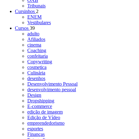
OAB
Tribunais
Cursinhos
2
ENEM
Vestibulares
Cursos
39
adulto
Afiliados
cinema
Coaching
confeitaria
Copywriting
cosmetica
Culinária
desenhos
Desenvolvimento Pessoal
desenvolvimento pessoal
Design
Dropshipping
E-commerce
edição de imagem
Edição de Vídeo
empreendedorismo
esportes
Finanças