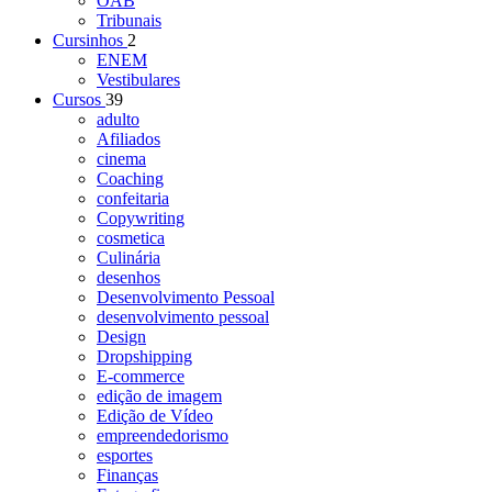
OAB
Tribunais
Cursinhos
2
ENEM
Vestibulares
Cursos
39
adulto
Afiliados
cinema
Coaching
confeitaria
Copywriting
cosmetica
Culinária
desenhos
Desenvolvimento Pessoal
desenvolvimento pessoal
Design
Dropshipping
E-commerce
edição de imagem
Edição de Vídeo
empreendedorismo
esportes
Finanças