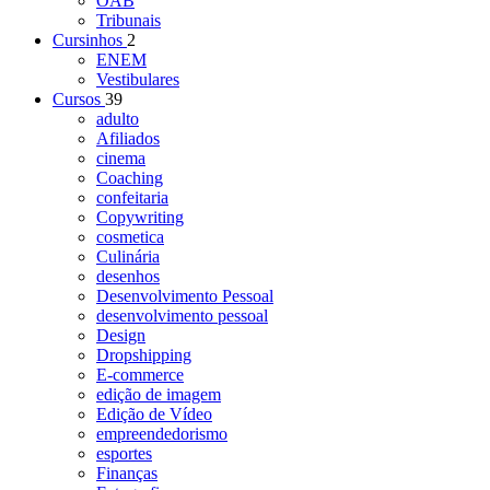
OAB
Tribunais
Cursinhos
2
ENEM
Vestibulares
Cursos
39
adulto
Afiliados
cinema
Coaching
confeitaria
Copywriting
cosmetica
Culinária
desenhos
Desenvolvimento Pessoal
desenvolvimento pessoal
Design
Dropshipping
E-commerce
edição de imagem
Edição de Vídeo
empreendedorismo
esportes
Finanças