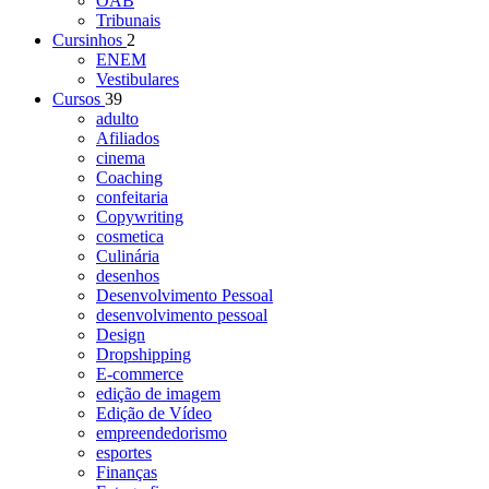
OAB
Tribunais
Cursinhos
2
ENEM
Vestibulares
Cursos
39
adulto
Afiliados
cinema
Coaching
confeitaria
Copywriting
cosmetica
Culinária
desenhos
Desenvolvimento Pessoal
desenvolvimento pessoal
Design
Dropshipping
E-commerce
edição de imagem
Edição de Vídeo
empreendedorismo
esportes
Finanças