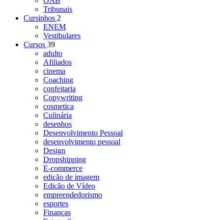
OAB
Tribunais
Cursinhos
2
ENEM
Vestibulares
Cursos
39
adulto
Afiliados
cinema
Coaching
confeitaria
Copywriting
cosmetica
Culinária
desenhos
Desenvolvimento Pessoal
desenvolvimento pessoal
Design
Dropshipping
E-commerce
edição de imagem
Edição de Vídeo
empreendedorismo
esportes
Finanças