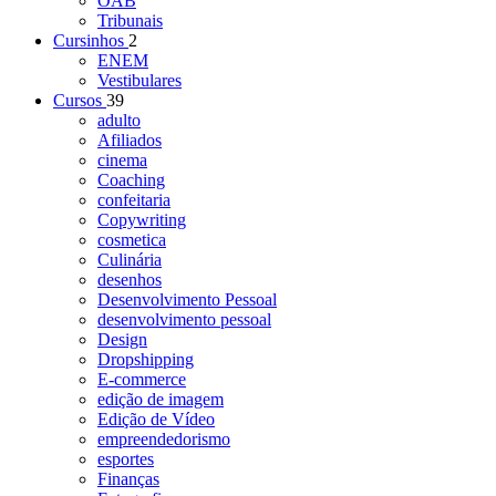
OAB
Tribunais
Cursinhos
2
ENEM
Vestibulares
Cursos
39
adulto
Afiliados
cinema
Coaching
confeitaria
Copywriting
cosmetica
Culinária
desenhos
Desenvolvimento Pessoal
desenvolvimento pessoal
Design
Dropshipping
E-commerce
edição de imagem
Edição de Vídeo
empreendedorismo
esportes
Finanças