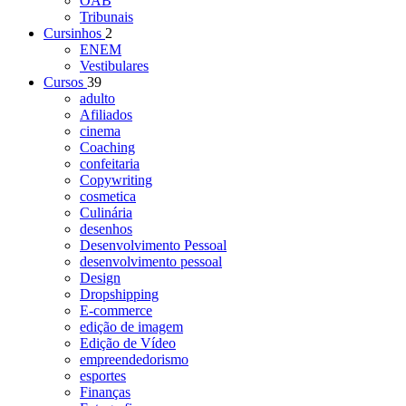
OAB
Tribunais
Cursinhos
2
ENEM
Vestibulares
Cursos
39
adulto
Afiliados
cinema
Coaching
confeitaria
Copywriting
cosmetica
Culinária
desenhos
Desenvolvimento Pessoal
desenvolvimento pessoal
Design
Dropshipping
E-commerce
edição de imagem
Edição de Vídeo
empreendedorismo
esportes
Finanças