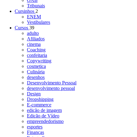
OAB
Tribunais
Cursinhos
2
ENEM
Vestibulares
Cursos
39
adulto
Afiliados
cinema
Coaching
confeitaria
Copywriting
cosmetica
Culinária
desenhos
Desenvolvimento Pessoal
desenvolvimento pessoal
Design
Dropshipping
E-commerce
edição de imagem
Edição de Vídeo
empreendedorismo
esportes
Finanças