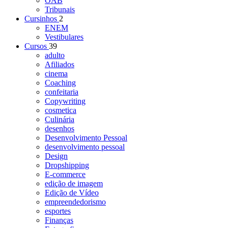
OAB
Tribunais
Cursinhos
2
ENEM
Vestibulares
Cursos
39
adulto
Afiliados
cinema
Coaching
confeitaria
Copywriting
cosmetica
Culinária
desenhos
Desenvolvimento Pessoal
desenvolvimento pessoal
Design
Dropshipping
E-commerce
edição de imagem
Edição de Vídeo
empreendedorismo
esportes
Finanças