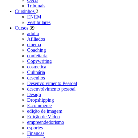
OAB
Tribunais
Cursinhos
2
ENEM
Vestibulares
Cursos
39
adulto
Afiliados
cinema
Coaching
confeitaria
Copywriting
cosmetica
Culinária
desenhos
Desenvolvimento Pessoal
desenvolvimento pessoal
Design
Dropshipping
E-commerce
edição de imagem
Edição de Vídeo
empreendedorismo
esportes
Finanças