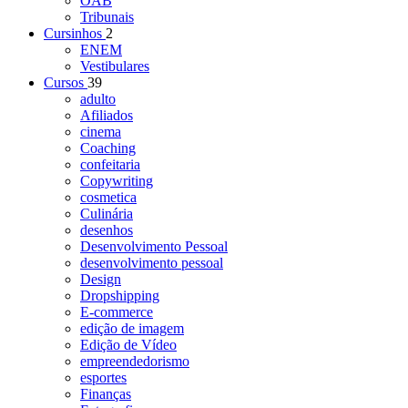
OAB
Tribunais
Cursinhos
2
ENEM
Vestibulares
Cursos
39
adulto
Afiliados
cinema
Coaching
confeitaria
Copywriting
cosmetica
Culinária
desenhos
Desenvolvimento Pessoal
desenvolvimento pessoal
Design
Dropshipping
E-commerce
edição de imagem
Edição de Vídeo
empreendedorismo
esportes
Finanças