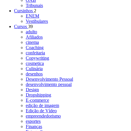
OAB
Tribunais
Cursinhos
2
ENEM
Vestibulares
Cursos
39
adulto
Afiliados
cinema
Coaching
confeitaria
Copywriting
cosmetica
Culinária
desenhos
Desenvolvimento Pessoal
desenvolvimento pessoal
Design
Dropshipping
E-commerce
edição de imagem
Edição de Vídeo
empreendedorismo
esportes
Finanças