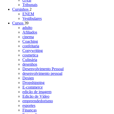
OAB
Tribunais
Cursinhos
2
ENEM
Vestibulares
Cursos
39
adulto
Afiliados
cinema
Coaching
confeitaria
Copywriting
cosmetica
Culinária
desenhos
Desenvolvimento Pessoal
desenvolvimento pessoal
Design
Dropshipping
E-commerce
edição de imagem
Edição de Vídeo
empreendedorismo
esportes
Finanças