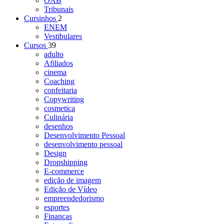
OAB
Tribunais
Cursinhos
2
ENEM
Vestibulares
Cursos
39
adulto
Afiliados
cinema
Coaching
confeitaria
Copywriting
cosmetica
Culinária
desenhos
Desenvolvimento Pessoal
desenvolvimento pessoal
Design
Dropshipping
E-commerce
edição de imagem
Edição de Vídeo
empreendedorismo
esportes
Finanças