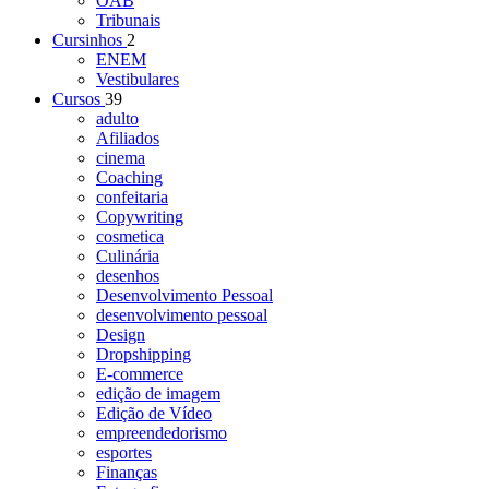
OAB
Tribunais
Cursinhos
2
ENEM
Vestibulares
Cursos
39
adulto
Afiliados
cinema
Coaching
confeitaria
Copywriting
cosmetica
Culinária
desenhos
Desenvolvimento Pessoal
desenvolvimento pessoal
Design
Dropshipping
E-commerce
edição de imagem
Edição de Vídeo
empreendedorismo
esportes
Finanças