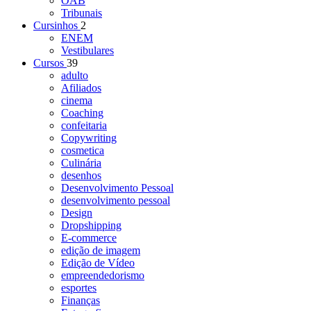
OAB
Tribunais
Cursinhos
2
ENEM
Vestibulares
Cursos
39
adulto
Afiliados
cinema
Coaching
confeitaria
Copywriting
cosmetica
Culinária
desenhos
Desenvolvimento Pessoal
desenvolvimento pessoal
Design
Dropshipping
E-commerce
edição de imagem
Edição de Vídeo
empreendedorismo
esportes
Finanças