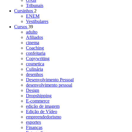
OAB
Tribunais
Cursinhos
2
ENEM
Vestibulares
Cursos
39
adulto
Afiliados
cinema
Coaching
confeitaria
Copywriting
cosmetica
Culinária
desenhos
Desenvolvimento Pessoal
desenvolvimento pessoal
Design
Dropshipping
E-commerce
edição de imagem
Edição de Vídeo
empreendedorismo
esportes
Finanças