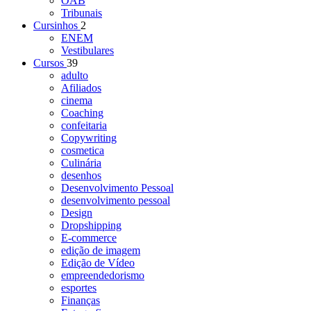
OAB
Tribunais
Cursinhos
2
ENEM
Vestibulares
Cursos
39
adulto
Afiliados
cinema
Coaching
confeitaria
Copywriting
cosmetica
Culinária
desenhos
Desenvolvimento Pessoal
desenvolvimento pessoal
Design
Dropshipping
E-commerce
edição de imagem
Edição de Vídeo
empreendedorismo
esportes
Finanças