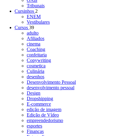
OAB
Tribunais
Cursinhos
2
ENEM
Vestibulares
Cursos
39
adulto
Afiliados
cinema
Coaching
confeitaria
Copywriting
cosmetica
Culinária
desenhos
Desenvolvimento Pessoal
desenvolvimento pessoal
Design
Dropshipping
E-commerce
edição de imagem
Edição de Vídeo
empreendedorismo
esportes
Finanças