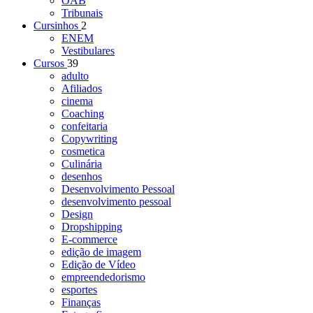
OAB
Tribunais
Cursinhos
2
ENEM
Vestibulares
Cursos
39
adulto
Afiliados
cinema
Coaching
confeitaria
Copywriting
cosmetica
Culinária
desenhos
Desenvolvimento Pessoal
desenvolvimento pessoal
Design
Dropshipping
E-commerce
edição de imagem
Edição de Vídeo
empreendedorismo
esportes
Finanças