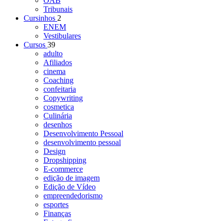
OAB
Tribunais
Cursinhos
2
ENEM
Vestibulares
Cursos
39
adulto
Afiliados
cinema
Coaching
confeitaria
Copywriting
cosmetica
Culinária
desenhos
Desenvolvimento Pessoal
desenvolvimento pessoal
Design
Dropshipping
E-commerce
edição de imagem
Edição de Vídeo
empreendedorismo
esportes
Finanças