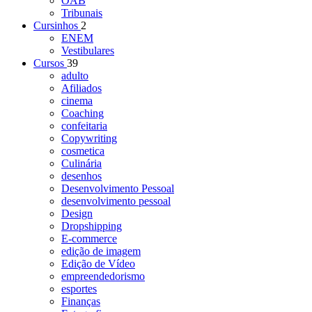
OAB
Tribunais
Cursinhos
2
ENEM
Vestibulares
Cursos
39
adulto
Afiliados
cinema
Coaching
confeitaria
Copywriting
cosmetica
Culinária
desenhos
Desenvolvimento Pessoal
desenvolvimento pessoal
Design
Dropshipping
E-commerce
edição de imagem
Edição de Vídeo
empreendedorismo
esportes
Finanças