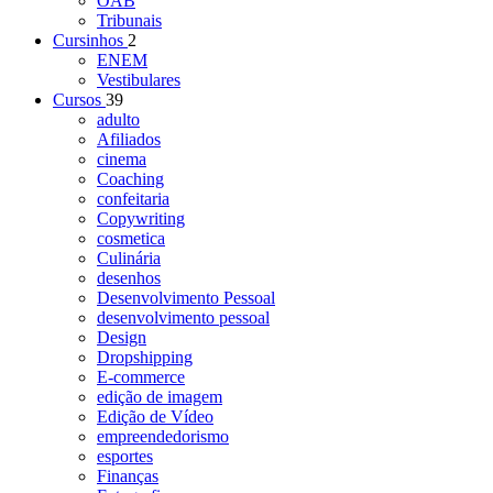
OAB
Tribunais
Cursinhos
2
ENEM
Vestibulares
Cursos
39
adulto
Afiliados
cinema
Coaching
confeitaria
Copywriting
cosmetica
Culinária
desenhos
Desenvolvimento Pessoal
desenvolvimento pessoal
Design
Dropshipping
E-commerce
edição de imagem
Edição de Vídeo
empreendedorismo
esportes
Finanças