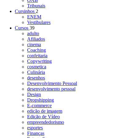
OAB
Tribunais
Cursinhos
2
ENEM
Vestibulares
Cursos
39
adulto
Afiliados
cinema
Coaching
confeitaria
Copywriting
cosmetica
Culinária
desenhos
Desenvolvimento Pessoal
desenvolvimento pessoal
Design
Dropshipping
E-commerce
edição de imagem
Edição de Vídeo
empreendedorismo
esportes
Finanças