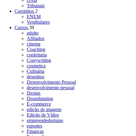
OAB
Tribunais
Cursinhos
2
ENEM
Vestibulares
Cursos
39
adulto
Afiliados
cinema
Coaching
confeitaria
Copywriting
cosmetica
Culinária
desenhos
Desenvolvimento Pessoal
desenvolvimento pessoal
Design
Dropshipping
E-commerce
edição de imagem
Edição de Vídeo
empreendedorismo
esportes
Finanças