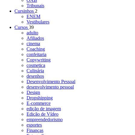
OAB
Tribunais
Cursinhos
2
ENEM
Vestibulares
Cursos
39
adulto
Afiliados
cinema
Coaching
confeitaria
Copywriting
cosmetica
Culinária
desenhos
Desenvolvimento Pessoal
desenvolvimento pessoal
Design
Dropshipping
E-commerce
edição de imagem
Edição de Vídeo
empreendedorismo
esportes
Finanças