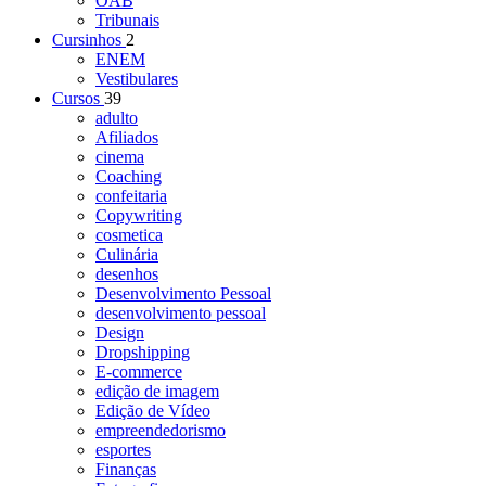
OAB
Tribunais
Cursinhos
2
ENEM
Vestibulares
Cursos
39
adulto
Afiliados
cinema
Coaching
confeitaria
Copywriting
cosmetica
Culinária
desenhos
Desenvolvimento Pessoal
desenvolvimento pessoal
Design
Dropshipping
E-commerce
edição de imagem
Edição de Vídeo
empreendedorismo
esportes
Finanças