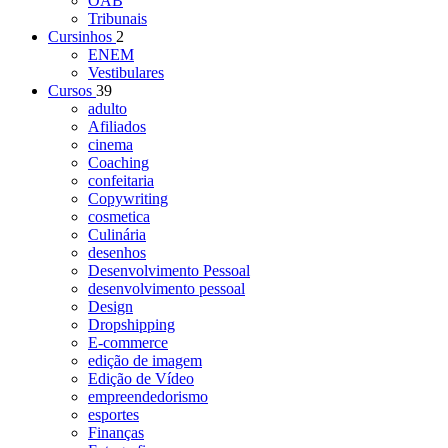
OAB
Tribunais
Cursinhos
2
ENEM
Vestibulares
Cursos
39
adulto
Afiliados
cinema
Coaching
confeitaria
Copywriting
cosmetica
Culinária
desenhos
Desenvolvimento Pessoal
desenvolvimento pessoal
Design
Dropshipping
E-commerce
edição de imagem
Edição de Vídeo
empreendedorismo
esportes
Finanças